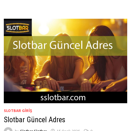
SLOTBAR GIRIŞ
Slotbar Güncel Adres