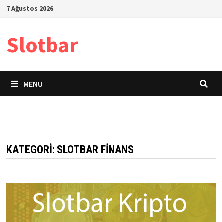
Skip
7 Ağustos 2026
to
content
Slotbar
MENU
KATEGORI:
SLOTBAR FINANS