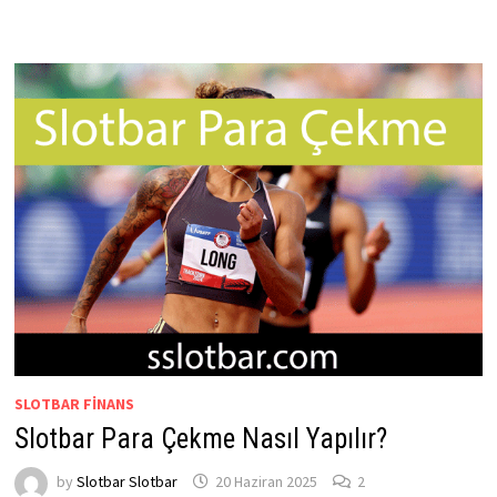
SLOTBAR FINANS
Slotbar Para Çekme Nasıl Yapılır?
by
Slotbar Slotbar
20 Haziran 2025
2