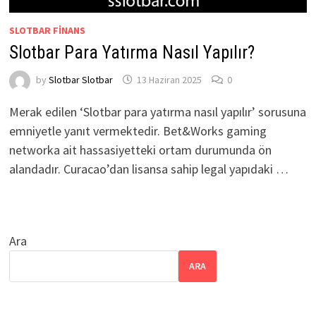
SLOTBAR FINANS
Slotbar Para Yatırma Nasıl Yapılır?
by
Slotbar Slotbar
13 Haziran 2025
0
Merak edilen ‘Slotbar para yatırma nasıl yapılır’ sorusuna
emniyetle yanıt vermektedir. Bet&Works gaming
networka ait hassasiyetteki ortam durumunda ön
alandadır. Curacao’dan lisansa sahip legal yapıdaki …
Ara
ARA