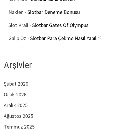
Naklen
-
Slotbar Deneme Bonusu
Slot Krali
-
Slotbar Gates Of Olympus
Galip Öz
-
Slotbar Para Çekme Nasıl Yapılır?
Arşivler
Şubat 2026
Ocak 2026
Aralık 2025
Ağustos 2025
Temmuz 2025