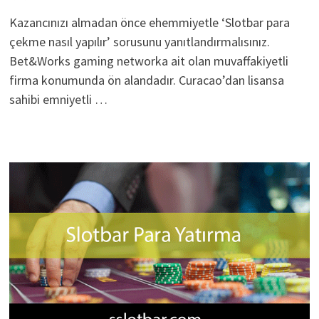
Kazancınızı almadan önce ehemmiyetle ‘Slotbar para
çekme nasıl yapılır’ sorusunu yanıtlandırmalısınız.
Bet&Works gaming networka ait olan muvaffakiyetli
firma konumunda ön alandadır. Curacao’dan lisansa
sahibi emniyetli …