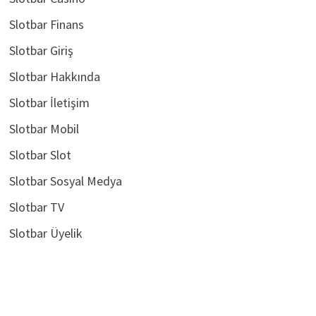
Slotbar Finans
Slotbar Giriş
Slotbar Hakkında
Slotbar İletişim
Slotbar Mobil
Slotbar Slot
Slotbar Sosyal Medya
Slotbar TV
Slotbar Üyelik