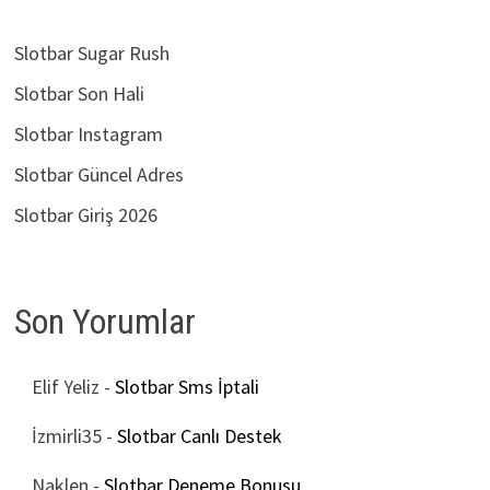
Slotbar Sugar Rush
Slotbar Son Hali
Slotbar Instagram
Slotbar Güncel Adres
Slotbar Giriş 2026
Son Yorumlar
Elif Yeliz
-
Slotbar Sms İptali
İzmirli35
-
Slotbar Canlı Destek
Naklen
-
Slotbar Deneme Bonusu