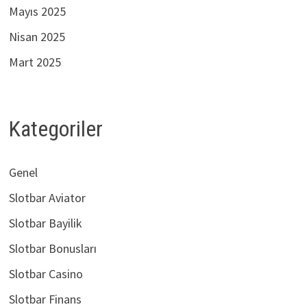
Mayıs 2025
Nisan 2025
Mart 2025
Kategoriler
Genel
Slotbar Aviator
Slotbar Bayilik
Slotbar Bonusları
Slotbar Casino
Slotbar Finans