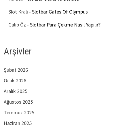
Slot Krali
-
Slotbar Gates Of Olympus
Galip Öz
-
Slotbar Para Çekme Nasıl Yapılır?
Arşivler
Şubat 2026
Ocak 2026
Aralık 2025
Ağustos 2025
Temmuz 2025
Haziran 2025