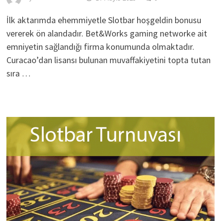
İlk aktarımda ehemmiyetle Slotbar hoşgeldin bonusu
vererek ön alandadır. Bet&Works gaming networke ait
emniyetin sağlandığı firma konumunda olmaktadır.
Curacao’dan lisansı bulunan muvaffakiyetini topta tutan
sıra …