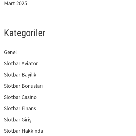
Mart 2025
Kategoriler
Genel
Slotbar Aviator
Slotbar Bayilik
Slotbar Bonusları
Slotbar Casino
Slotbar Finans
Slotbar Giriş
Slotbar Hakkında