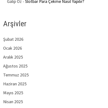
Galip Öz
-
Slotbar Para Çekme Nasıl Yapılır?
Arşivler
Şubat 2026
Ocak 2026
Aralık 2025
Ağustos 2025
Temmuz 2025
Haziran 2025
Mayıs 2025
Nisan 2025