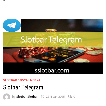
SLOTBAR SOSYAL MEDYA
Slotbar Telegram
by
Slotbar Slotbar
29 Nisan 2025
0