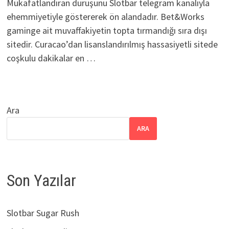
Mükafatlandıran duruşunu Slotbar telegram kanalıyla
ehemmiyetiyle göstererek ön alandadır. Bet&Works
gaminge ait muvaffakiyetin topta tırmandığı sıra dışı
sitedir. Curacao’dan lisanslandırılmış hassasiyetli sitede
coşkulu dakikalar en …
Ara
ARA
Son Yazılar
Slotbar Sugar Rush