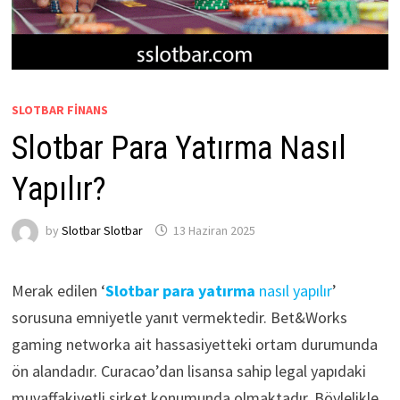
SLOTBAR FINANS
Slotbar Para Yatırma Nasıl
Yapılır?
by
Slotbar Slotbar
13 Haziran 2025
Merak edilen ‘
Slotbar para yatırma
nasıl yapılır
’
sorusuna emniyetle yanıt vermektedir. Bet&Works
gaming networka ait hassasiyetteki ortam durumunda
ön alandadır. Curacao’dan lisansa sahip legal yapıdaki
muvaffakiyetli şirket konumunda olmaktadır. Böylelikle