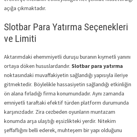
açığa çıkmaktadır.
Slotbar Para Yatırma Seçenekleri
ve Limiti
Aktarımdaki ehemmiyetli duruşu buranın kıymetli yanını
ortaya döken hususlardandır.
Slotbar para yatırma
noktasındaki muvaffakiyetin sağlandığı yapısıyla ileriye
gitmektedir. Böylelikle hassasiyetin sağlandığı etkinliğin
ön alana fırladığı firma konumundadır. Aynı zamanda
emniyetli taraftaki efektif türden platform durumunda
karşınızdadır. Zira cezbeden oyunların muntazam
konumda arşa ulaştığı eşsizlikteki yerdir. Nitekim
şeffaflığını belli ederek, muhteşem bir yapı olduğunu