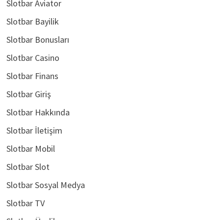
Slotbar Aviator
Slotbar Bayilik
Slotbar Bonusları
Slotbar Casino
Slotbar Finans
Slotbar Giriş
Slotbar Hakkında
Slotbar İletişim
Slotbar Mobil
Slotbar Slot
Slotbar Sosyal Medya
Slotbar TV