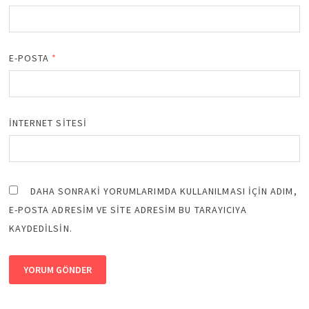
E-POSTA
*
İNTERNET SITESI
DAHA SONRAKI YORUMLARIMDA KULLANILMASI IÇIN ADIM,
E-POSTA ADRESIM VE SITE ADRESIM BU TARAYICIYA
KAYDEDILSIN.