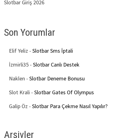
Slotbar Giriş 2026
Son Yorumlar
Elif Yeliz
-
Slotbar Sms İptali
İzmirli35
-
Slotbar Canlı Destek
Naklen
-
Slotbar Deneme Bonusu
Slot Krali
-
Slotbar Gates Of Olympus
Galip Öz
-
Slotbar Para Çekme Nasıl Yapılır?
Arşivler