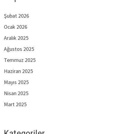
Şubat 2026
Ocak 2026
Aralık 2025
Ağustos 2025
Temmuz 2025
Haziran 2025
Mayıs 2025
Nisan 2025
Mart 2025
Kategoriler