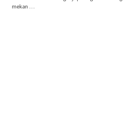
mekan …