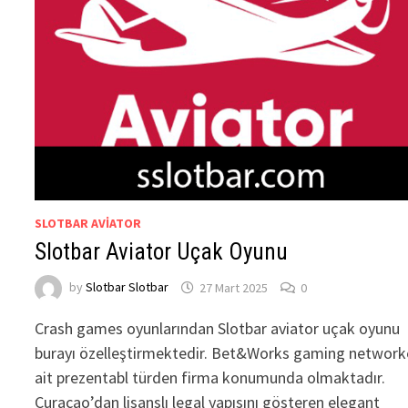
SLOTBAR AVIATOR
Slotbar Aviator Uçak Oyunu
by
Slotbar Slotbar
27 Mart 2025
0
Crash games oyunlarından Slotbar aviator uçak oyunu
burayı özelleştirmektedir. Bet&Works gaming network
ait prezentabl türden firma konumunda olmaktadır.
Curacao’dan lisanslı legal yapısını gösteren elegant