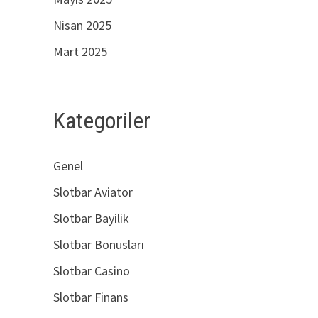
Nisan 2025
Mart 2025
Kategoriler
Genel
Slotbar Aviator
Slotbar Bayilik
Slotbar Bonusları
Slotbar Casino
Slotbar Finans