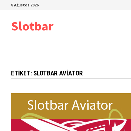
Skip
8 Ağustos 2026
to
content
Slotbar
ETIKET:
SLOTBAR AVIATOR