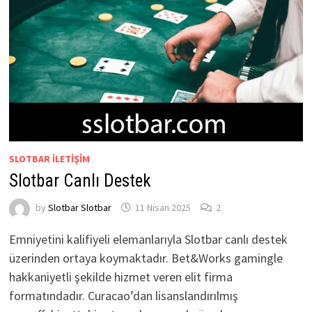
SLOTBAR İLETIŞIM
Slotbar Canlı Destek
by
Slotbar Slotbar
11 Nisan 2025
2
Emniyetini kalifiyeli elemanlarıyla Slotbar canlı destek
üzerinden ortaya koymaktadır. Bet&Works gamingle
hakkaniyetli şekilde hizmet veren elit firma
formatındadır. Curacao’dan lisanslandırılmış