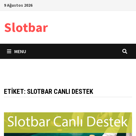
Skip
9 Ağustos 2026
to
content
Slotbar
MENU
ETIKET:
SLOTBAR CANLI DESTEK