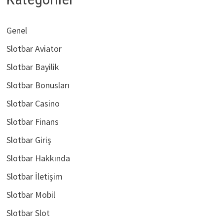
Genel
Slotbar Aviator
Slotbar Bayilik
Slotbar Bonusları
Slotbar Casino
Slotbar Finans
Slotbar Giriş
Slotbar Hakkında
Slotbar İletişim
Slotbar Mobil
Slotbar Slot