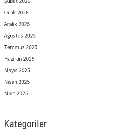
Şubat 2026
Ocak 2026
Aralık 2025
Ağustos 2025
Temmuz 2025
Haziran 2025
Mayıs 2025
Nisan 2025
Mart 2025
Kategoriler