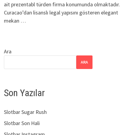
ait prezentabl türden firma konumunda olmaktadır.
Curacao’dan lisanslı legal yapısını gösteren elegant
mekan …
Ara
ARA
Son Yazılar
Slotbar Sugar Rush
Slotbar Son Hali
Slotbar Instagram