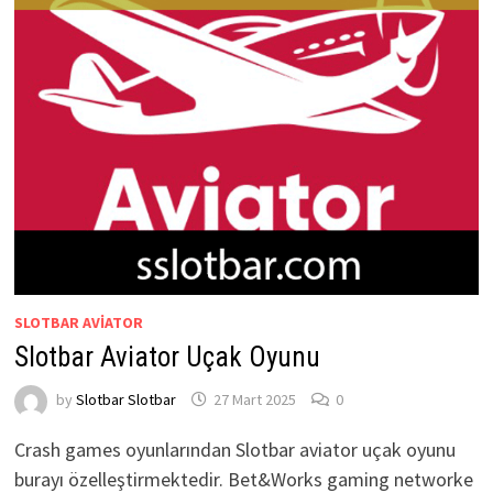
SLOTBAR AVIATOR
Slotbar Aviator Uçak Oyunu
by
Slotbar Slotbar
27 Mart 2025
0
Crash games oyunlarından Slotbar aviator uçak oyunu
burayı özelleştirmektedir. Bet&Works gaming networke