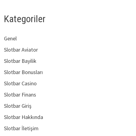
Kategoriler
Genel
Slotbar Aviator
Slotbar Bayilik
Slotbar Bonusları
Slotbar Casino
Slotbar Finans
Slotbar Giriş
Slotbar Hakkında
Slotbar İletişim