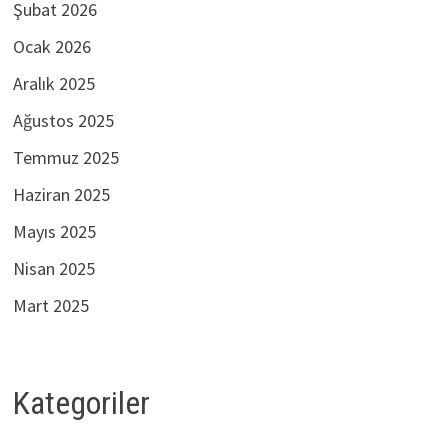
Şubat 2026
Ocak 2026
Aralık 2025
Ağustos 2025
Temmuz 2025
Haziran 2025
Mayıs 2025
Nisan 2025
Mart 2025
Kategoriler