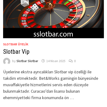
SLOTBAR ÜYELIK
Slotbar Vip
by
Slotbar Slotbar
14 Nisan 2025
0
Üyelerine ekstra ayrıcalıkları Slotbar vip özelliği ile
takdim etmektedir. Bet&Works gamingin bünyesinde
muvaffakiyetle hizmetlerini servis eden düzeyde
bulunmaktadır. Curacao’dan lisansı bulunan
ehemmiyetteki firma konumunda ön …