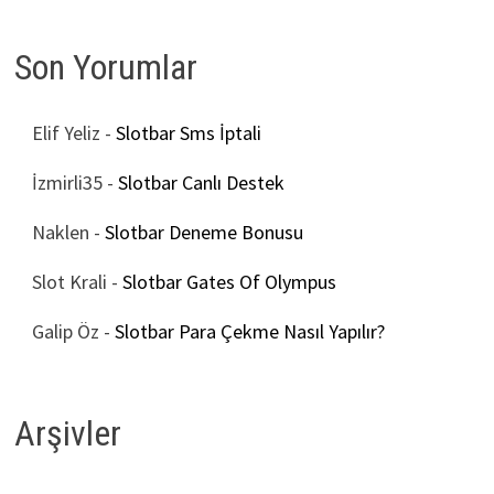
Son Yorumlar
Elif Yeliz
-
Slotbar Sms İptali
İzmirli35
-
Slotbar Canlı Destek
Naklen
-
Slotbar Deneme Bonusu
Slot Krali
-
Slotbar Gates Of Olympus
Galip Öz
-
Slotbar Para Çekme Nasıl Yapılır?
Arşivler