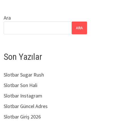
Ara
ARA
Son Yazılar
Slotbar Sugar Rush
Slotbar Son Hali
Slotbar Instagram
Slotbar Güncel Adres
Slotbar Giriş 2026