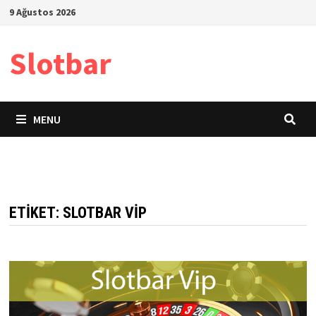
Skip
9 Ağustos 2026
to
content
Slotbar
MENU
ETIKET:
SLOTBAR VIP