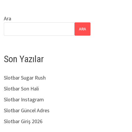
Ara
ARA
Son Yazılar
Slotbar Sugar Rush
Slotbar Son Hali
Slotbar Instagram
Slotbar Güncel Adres
Slotbar Giriş 2026