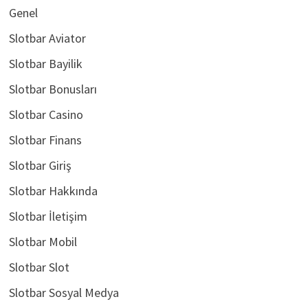
Genel
Slotbar Aviator
Slotbar Bayilik
Slotbar Bonusları
Slotbar Casino
Slotbar Finans
Slotbar Giriş
Slotbar Hakkında
Slotbar İletişim
Slotbar Mobil
Slotbar Slot
Slotbar Sosyal Medya