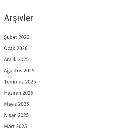
Arşivler
Şubat 2026
Ocak 2026
Aralık 2025
Ağustos 2025
Temmuz 2025
Haziran 2025
Mayıs 2025
Nisan 2025
Mart 2025