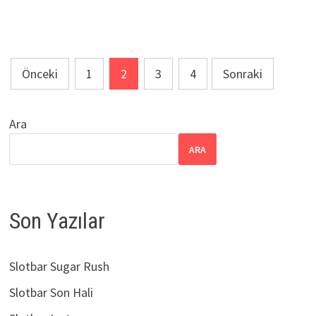
Yazı
Önceki
1
2
3
4
Sonraki
sayfalaması
Ara
ARA
Son Yazılar
Slotbar Sugar Rush
Slotbar Son Hali