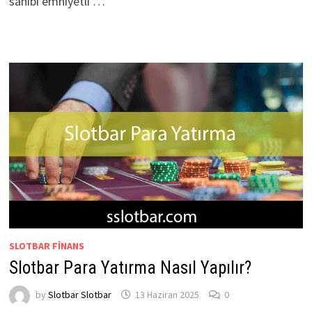
sahibi emniyetli …
SLOTBAR FINANS
Slotbar Para Yatırma Nasıl Yapılır?
by
Slotbar Slotbar
13 Haziran 2025
0