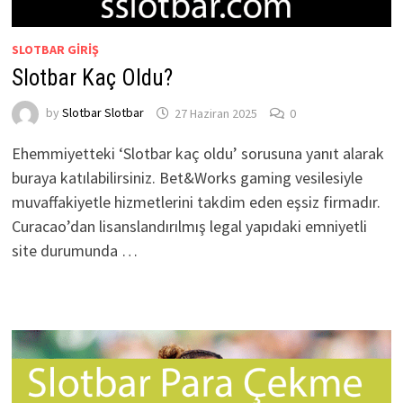
SLOTBAR GIRIŞ
Slotbar Kaç Oldu?
by
Slotbar Slotbar
27 Haziran 2025
0
Ehemmiyetteki ‘Slotbar kaç oldu’ sorusuna yanıt alarak
buraya katılabilirsiniz. Bet&Works gaming vesilesiyle
muvaffakiyetle hizmetlerini takdim eden eşsiz firmadır.
Curacao’dan lisanslandırılmış legal yapıdaki emniyetli
site durumunda …