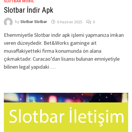
SLOTBAR MOBIL
Slotbar İndir Apk
by
Slotbar Slotbar
6 Haziran 2025
0
Ehemmiyetle Slotbar indir apk işlemi yapmanıza imkan
veren düzeydedir. Bet&Works gaminge ait
muvaffakiyetteki firma konumunda ön alana
çıkmaktadır. Curacao’dan lisansı bulunan emniyetiyle
bilinen legal yapıdaki …