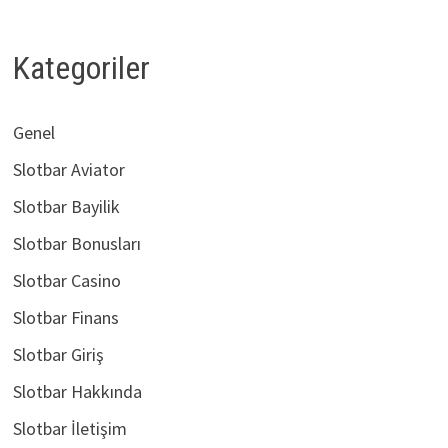
Kategoriler
Genel
Slotbar Aviator
Slotbar Bayilik
Slotbar Bonusları
Slotbar Casino
Slotbar Finans
Slotbar Giriş
Slotbar Hakkında
Slotbar İletişim