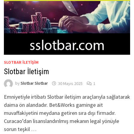
SLOTBAR İLETIŞIM
Slotbar İletişim
by
Slotbar Slotbar
30 Mayıs 2025
1
Emniyetiyle irtibatı Slotbar iletişim araçlarıyla sağlatarak
daima ön alandadır. Bet&Works gaminge ait
muvaffakiyetini meydana getiren sıra dışı firmadır.
Curacao’dan lisanslandırılmış mekanın legal yönüyle
sorun teşkil …