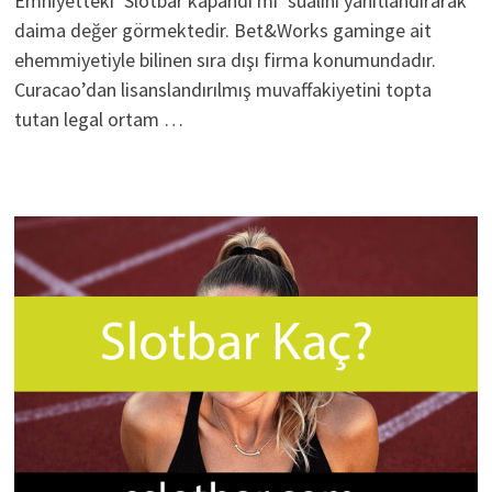
Emniyetteki ‘Slotbar kapandı mı’ sualini yanıtlandırarak
daima değer görmektedir. Bet&Works gaminge ait
ehemmiyetiyle bilinen sıra dışı firma konumundadır.
Curacao’dan lisanslandırılmış muvaffakiyetini topta
tutan legal ortam …