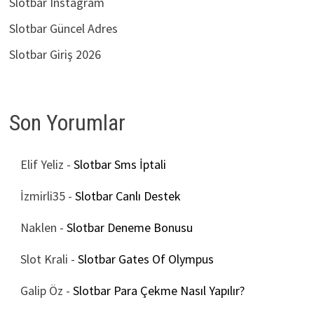
Slotbar Instagram
Slotbar Güncel Adres
Slotbar Giriş 2026
Son Yorumlar
Elif Yeliz
-
Slotbar Sms İptali
İzmirli35
-
Slotbar Canlı Destek
Naklen
-
Slotbar Deneme Bonusu
Slot Krali
-
Slotbar Gates Of Olympus
Galip Öz
-
Slotbar Para Çekme Nasıl Yapılır?