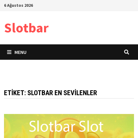
Skip
6 Ağustos 2026
to
content
Slotbar
MENU
ETIKET:
SLOTBAR EN SEVILENLER