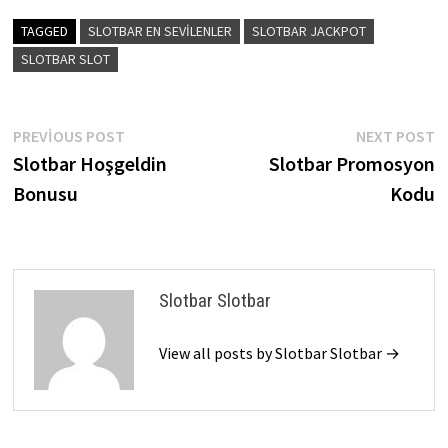
TAGGED
SLOTBAR EN SEVILENLER
SLOTBAR JACKPOT
SLOTBAR SLOT
Yazı
Previous
N
PREVIOUS POST
NEXT POST
post:
p
Slotbar Hoşgeldin
Slotbar Promosyon
gezinmesi
Bonusu
Kodu
Slotbar Slotbar
View all posts by Slotbar Slotbar →