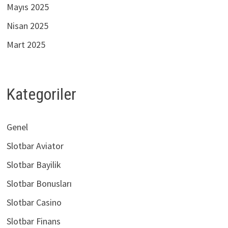
Mayıs 2025
Nisan 2025
Mart 2025
Kategoriler
Genel
Slotbar Aviator
Slotbar Bayilik
Slotbar Bonusları
Slotbar Casino
Slotbar Finans