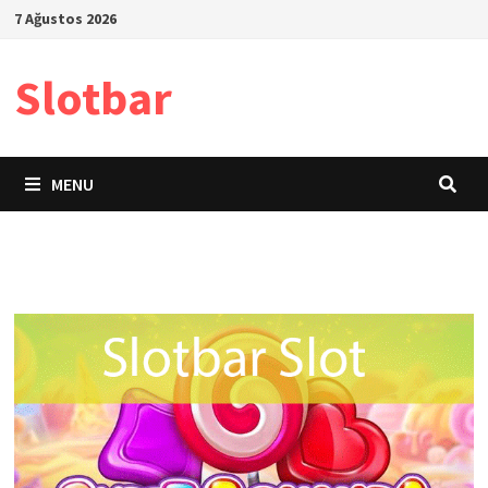
Skip
7 Ağustos 2026
to
content
Slotbar
MENU