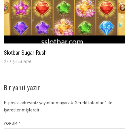
Slotbar Sugar Rush
5 Şubat 2026
Bir yanıt yazın
E-posta adresiniz yayınlanmayacak.
Gerekli alanlar
*
ile
işaretlenmişlerdir
YORUM
*