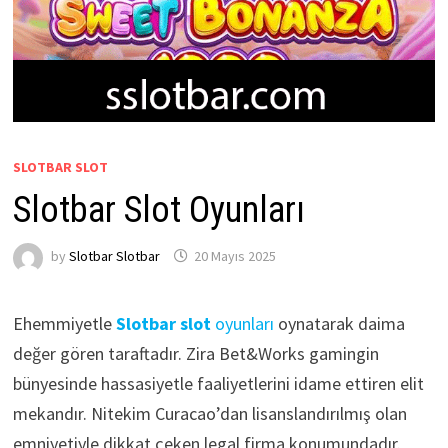
SLOTBAR SLOT
Slotbar Slot Oyunları
by
Slotbar Slotbar
20 Mayıs 2025
Ehemmiyetle
Slotbar slot
oyunları
oynatarak daima
değer gören taraftadır. Zira Bet&Works gamingin
bünyesinde hassasiyetle faaliyetlerini idame ettiren elit
mekandır. Nitekim Curacao’dan lisanslandırılmış olan
emniyetiyle dikkat çeken legal firma konumundadır.