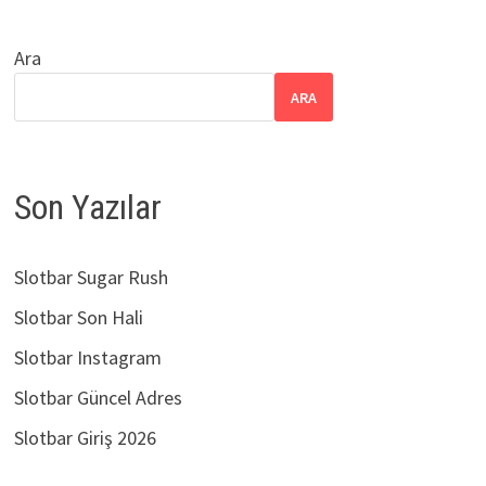
Ara
ARA
Son Yazılar
Slotbar Sugar Rush
Slotbar Son Hali
Slotbar Instagram
Slotbar Güncel Adres
Slotbar Giriş 2026