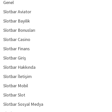
Genel
Slotbar Aviator
Slotbar Bayilik
Slotbar Bonusları
Slotbar Casino
Slotbar Finans
Slotbar Giriş
Slotbar Hakkında
Slotbar İletişim
Slotbar Mobil
Slotbar Slot
Slotbar Sosyal Medya