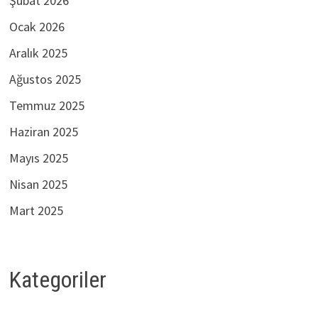
Şubat 2026
Ocak 2026
Aralık 2025
Ağustos 2025
Temmuz 2025
Haziran 2025
Mayıs 2025
Nisan 2025
Mart 2025
Kategoriler