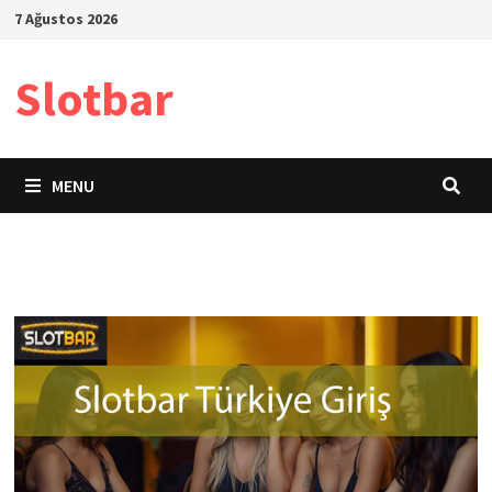
Skip
7 Ağustos 2026
to
content
Slotbar
MENU