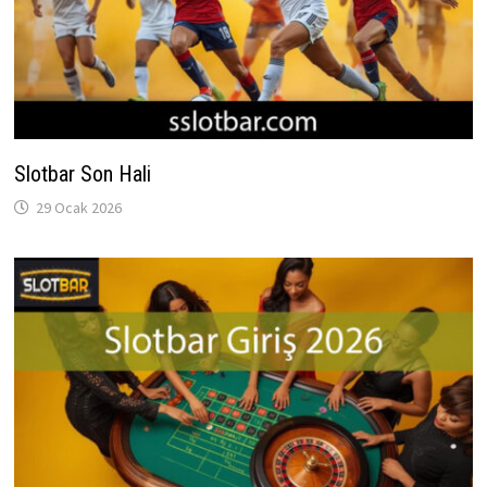
Slotbar Son Hali
29 Ocak 2026