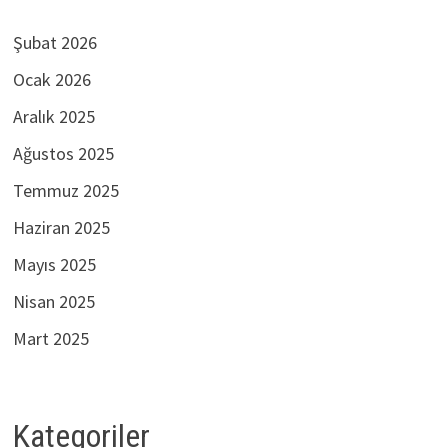
Şubat 2026
Ocak 2026
Aralık 2025
Ağustos 2025
Temmuz 2025
Haziran 2025
Mayıs 2025
Nisan 2025
Mart 2025
Kategoriler