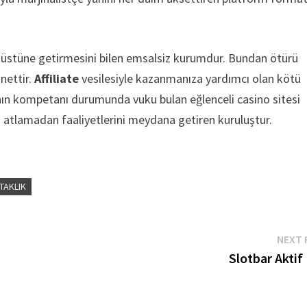
nı üstüne getirmesini bilen emsalsiz kurumdur. Bundan ötürü
 nettir.
Affiliate
vesilesiyle kazanmanıza yardımcı olan kötü
anın kompetanı durumunda vuku bulan eğlenceli casino sitesi
n atlamadan faaliyetlerini meydana getiren kuruluştur.
TAKLIK
NEXT 
Slotbar Aktif