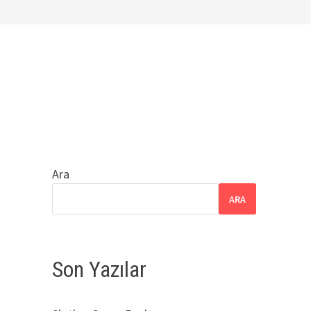
Ara
ARA
Son Yazılar