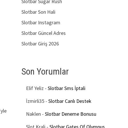
Slotbar Sugar Rush
Slotbar Son Hali
Slotbar Instagram
Slotbar Güncel Adres
Slotbar Giriş 2026
Son Yorumlar
Elif Yeliz
-
Slotbar Sms İptali
İzmirli35
-
Slotbar Canlı Destek
’yle
Naklen
-
Slotbar Deneme Bonusu
Slot Krali
-
Slotbar Gates Of Olympus