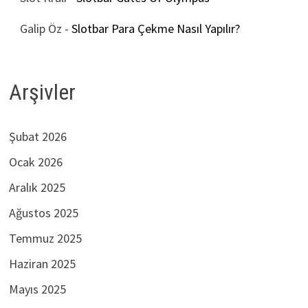
Galip Öz
-
Slotbar Para Çekme Nasıl Yapılır?
Arşivler
Şubat 2026
Ocak 2026
Aralık 2025
Ağustos 2025
Temmuz 2025
Haziran 2025
Mayıs 2025