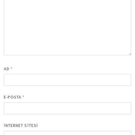
AD
*
E-POSTA
*
İNTERNET SITESI