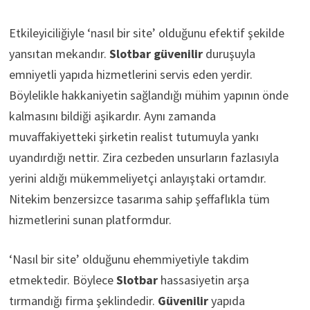
Etkileyiciliğiyle ‘nasıl bir site’ olduğunu efektif şekilde
yansıtan mekandır.
Slotbar güvenilir
duruşuyla
emniyetli yapıda hizmetlerini servis eden yerdir.
Böylelikle hakkaniyetin sağlandığı mühim yapının önde
kalmasını bildiği aşikardır. Aynı zamanda
muvaffakiyetteki şirketin realist tutumuyla yankı
uyandırdığı nettir. Zira cezbeden unsurların fazlasıyla
yerini aldığı mükemmeliyetçi anlayıştaki ortamdır.
Nitekim benzersizce tasarıma sahip şeffaflıkla tüm
hizmetlerini sunan platformdur.
‘Nasıl bir site’ olduğunu ehemmiyetiyle takdim
etmektedir. Böylece
Slotbar
hassasiyetin arşa
tırmandığı firma şeklindedir.
Güvenilir
yapıda