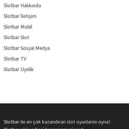
Slotbar Hakkında
Slotbar İletişim
Slotbar Mobil
Slotbar Slot
Slotbar Sosyal Medya
Slotbar TV
Slotbar Üyelik
Slotbar
ile en çok kazandıran slot oyunlarını oyna!.