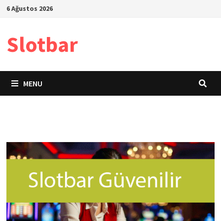
Skip
6 Ağustos 2026
to
content
Slotbar
MENU